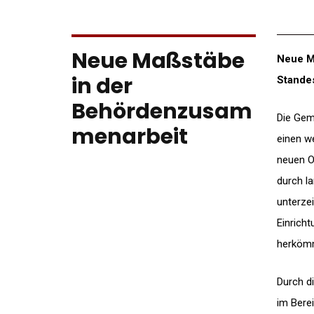
Neue Maßstäbe
Neue M
in der
Standes
Behördenzusam
Die Gem
menarbeit
einen w
neuen O
durch l
unterze
Einrich
herkömm
Durch d
im Bere