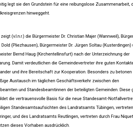
itig legt sie den Grundstein für eine reibungslose Zusammenarbeit, d
dkreisgrenzen hinweggeht.
 zeigt (v.l.n.r.) die Bürgermeister Dr. Christian Majer (Wannweil), Bürg
 Dold (Pliezhausen), Bürgermeister Dr. Jürgen Soltau (Kusterdingen)
eister Bernd Haug (Kirchentellinsfurt) nach der Unterzeichnung der
arung. Damit verdeutlichen die Gemeindevertreter ihre guten Kontakt
nander und ihre Bereitschaft zur Kooperation. Besonders zu betonen 
ßige Austausch im täglichen Geschäftsverkehr zwischen den
beamten und Standesbeamtinnen der beteiligten Gemeinden. Diese 
ildet die vertrauensvolle Basis für die neue Standesamt-Notfallvertre
eiligen Standesamtsaufsichten des Landratsamts Tübingen, vertrete
ringer, und des Landratsamts Reutlingen, vertreten durch Frau Niquet
ützen dieses Vorhaben ausdrücklich.