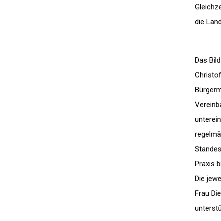
Gleichze
die Lan
Das Bild
Christof
Bürgerm
Vereinb
unterei
regelmä
Standes
Praxis b
Die jew
Frau Die
unterst