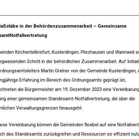
aßstäbe in der Behördenzusammenarbeit – Gemeinsame
amtNotfallvertretung
einden Kirchentellinsfurt, Kusterdingen, Pliezhausen und Wannweil s
egweisenden Schritt in der behördlichen Zusammenarbeit. Auf Initiat
rdnungsamtsleiters Martin Greiner von der Gemeinde Kusterdingen, 
angjährige Erfahrung im Bereich des Ordnungsamts geprägt ist,
ichneten die Bürgermeister am 19. Dezember 2023 eine Vereinbarung
tung einer gemeinsamen Standesamt-Notfallvertretung, die über die
lichen Verwaltungsgrenzen hinausgeht.
iese Vereinbarung können die Gemeinden flexibel auf eine Notfallver
ich des Standesamts zurückgreifen und Ressourcen so effizient nut