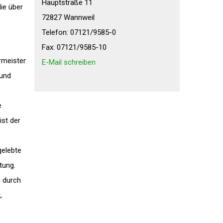
Hauptstraße 11
ie über
72827 Wannweil
Telefon: 07121/9585-0
Fax: 07121/9585-10
ermeister
E-Mail schreiben
 und
e
ist der
gelebte
tung.
n durch
,