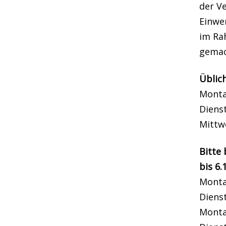
der V
Einwe
im Ra
gemac
Üblic
Montag
Diens
Mittw
Bitte
bis 6.1
Montag
Dienst
Montag