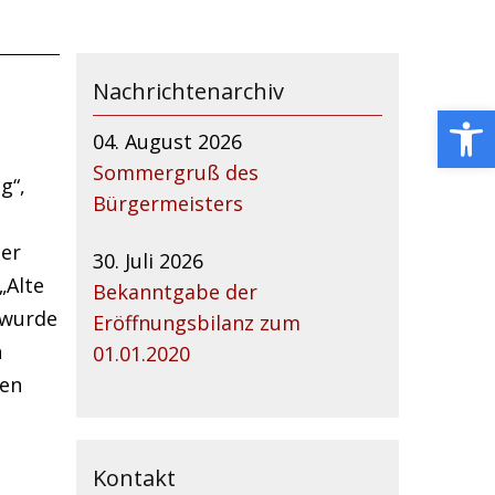
Nachrichtenarchiv
Open toolbar
04. August 2026
Sommergruß des
g“,
Bürgermeisters
her
30. Juli 2026
„Alte
Bekanntgabe der
 wurde
Eröffnungsbilanz zum
h
01.01.2020
gen
Kontakt