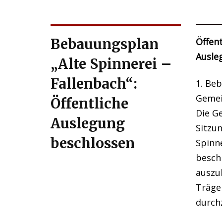
Bebauungsplan
Öffen
Ausle
„Alte Spinnerei –
Fallenbach“:
1. Beb
Gemei
Öffentliche
Die G
Auslegung
Sitzu
beschlossen
Spinn
beschl
auszu
Träger
durch