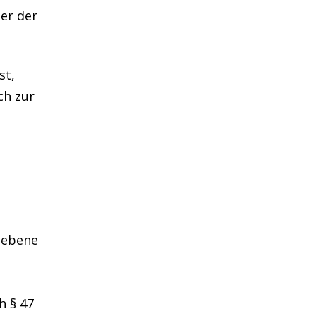
er der
st,
ch zur
gebene
h § 47