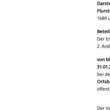
Darst
Flurs
1689 
Beteil
Der E
2. Än
von Mo
31.01.
bei d
Ortsb
öffent
Der I