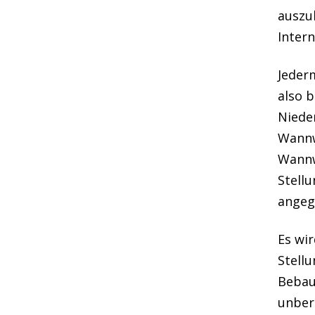
auszu
Inter
Jeder
also b
Niede
Wannw
Wannwe
Stellu
angeg
Es wi
Stell
Bebau
unber