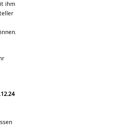
it ihm
eller
önnen.
hr
.12.24
ossen