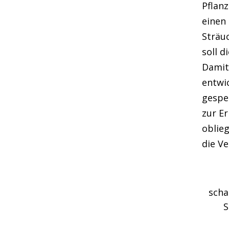
Pflan
einen
Sträu
soll d
Damit
entwic
gespe
zur E
oblieg
die V
scha
S