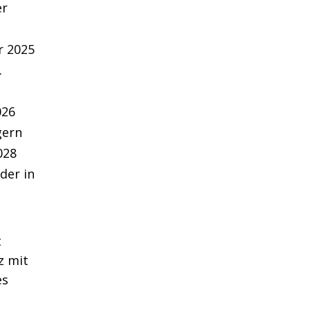
er
r 2025
.
026
gern
028
der in
t
z mit
es