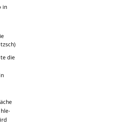
 in
ie
tzsch)
te die
in
läche
hle-
ird
s