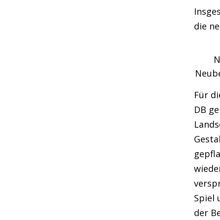
Insges
die ne
N
Neube
Für di
DB ge
Lands
Gesta
gepfl
wieder
verspr
Spiel 
der Be