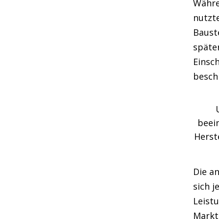
Währe
nutzt
Bauste
späte
Einsc
besch
beein
Herst
Die a
sich j
Leist
Markt