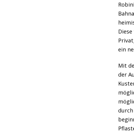
Robin
Bahna
heimi
Diese 
Priva
ein ne
Mit de
der A
Kuster
mögli
möglic
durch
begin
Pflas