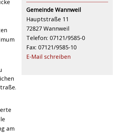
ücke
Gemeinde Wannweil
Hauptstraße 11
72827 Wannweil
ten
Telefon: 07121/9585-0
nimum
Fax: 07121/9585-10
E-Mail schreiben
u
lichen
traße.
erte
le
ung am