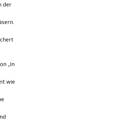
n der
äsern.
ichert
on „In
it wie
he
und