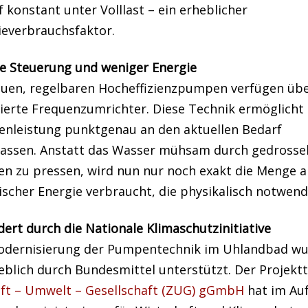
 konstant unter Volllast – ein erheblicher
ieverbrauchsfaktor.
se Steuerung und weniger Energie
euen, regelbaren Hocheffizienzpumpen verfügen üb
ierte Frequenzumrichter. Diese Technik ermöglicht 
nleistung punktgenau an den aktuellen Bedarf
assen. Anstatt das Wasser mühsam durch gedrosse
en zu pressen, wird nun nur noch exakt die Menge a
ischer Energie verbraucht, die physikalisch notwendi
ert durch die Nationale Klimaschutzinitiative
odernisierung der Pumpentechnik im Uhlandbad w
blich durch Bundesmittel unterstützt. Der Projekt
ft – Umwelt – Gesellschaft (ZUG) gGmbH
hat im Au