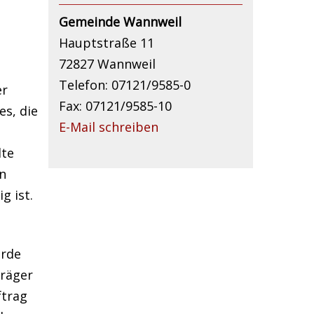
Gemeinde Wannweil
Hauptstraße 11
72827 Wannweil
Telefon: 07121/9585-0
er
Fax: 07121/9585-10
es, die
E-Mail schreiben
lte
n
g ist.
urde
träger
ftrag