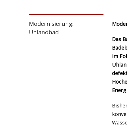
Modernisierung:
Moder
Uhlandbad
Das B
Badeb
im Fo
Uhlan
defek
Hoche
Energi
Bishe
konven
Wasse