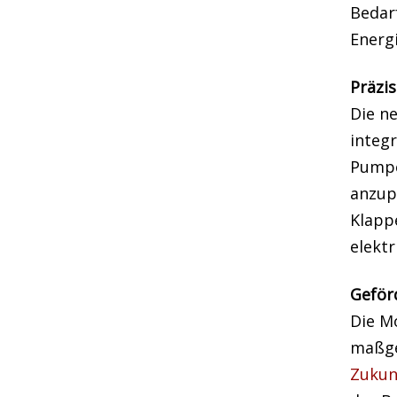
Bedarf
Energ
Präzi
Die n
integr
Pumpe
anzup
Klapp
elektr
Geförd
Die M
maßge
Zukun