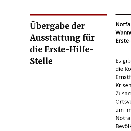
Übergabe der
Notfa
Wannw
Ausstattung für
Erste-
die Erste-Hilfe-
Stelle
Es gib
die K
Ernstf
Krisen
Zusam
Ortsv
um im
Notfal
Bevöl