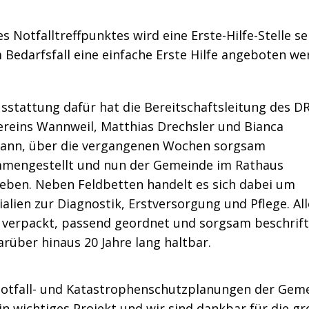
es Notfalltreffpunktes wird eine Erste-Hilfe-Stelle se
 Bedarfsfall eine einfache Erste Hilfe angeboten w
sstattung dafür hat die Bereitschaftsleitung des D
ereins Wannweil, Matthias Drechsler und Bianca
ann, über die vergangenen Wochen sorgsam
mengestellt und nun der Gemeinde im Rathaus
eben. Neben Feldbetten handelt es sich dabei um
alien zur Diagnostik, Erstversorgung und Pflege. All
e verpackt, passend geordnet und sorgsam beschrift
rüber hinaus 20 Jahre lang haltbar.
Notfall- und Katastrophenschutzplanungen der Gem
in wichtiges Projekt und wir sind dankbar für die g