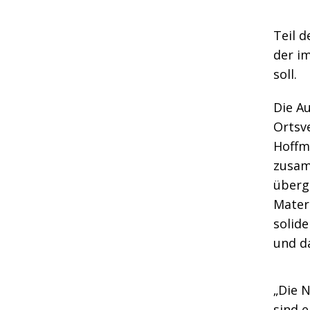
Teil d
der im
soll.
Die Au
Ortsv
Hoffm
zusam
überg
Materi
solid
und da
„Die 
sind e