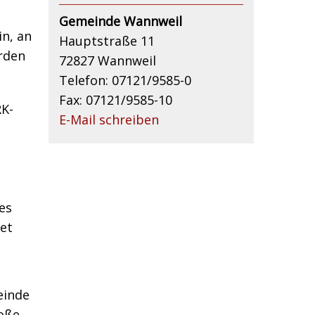
Gemeinde Wannweil
in, an
Hauptstraße 11
erden
72827 Wannweil
Telefon: 07121/9585-0
Fax: 07121/9585-10
RK-
E-Mail schreiben
es
et
einde
roße