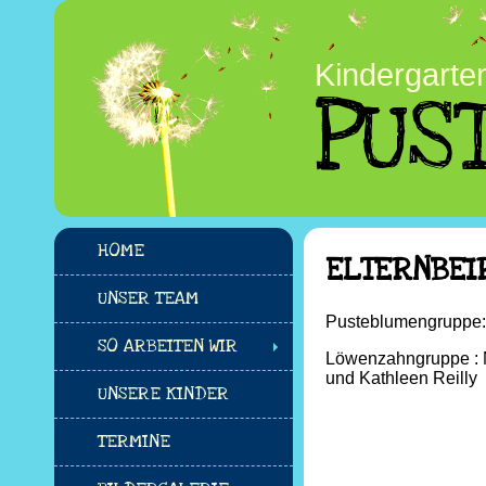
Kindergarte
PUS
HOME
ELTERNBEI
UNSER TEAM
Pusteblumengruppe:
SO ARBEITEN WIR
Löwenzahngruppe : N
und Kathleen Reilly
UNSERE KINDER
TERMINE