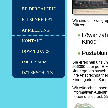
BILDERGALERIE
ELTERNBEIRAT
Wir sind ein zweigru
Plätzen.
ANMELDUNG
Löwenzahn
KONTAKT
Kinder
DOWNLOADS
Pusteblum
IMPRESSUM
Sie erreichen uns u
506389 oder per E-M
kindergarten.puste
DATENSCHUTZ
Ihre Ansprechpartneri
Kindergartens, Sand
Wir wünschen Ihnen
informativen Aufent
freuen uns darauf, S