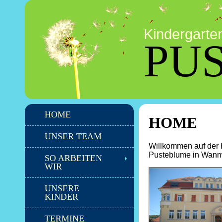
Kindergarte
PU
HOME
HOME
UNSER TEAM
Willkommen auf der
Pusteblume in Wann
SO ARBEITEN
WIR
UNSERE
KINDER
TERMINE