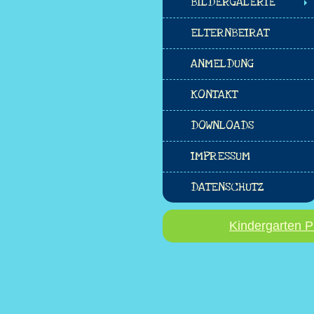
BILDERGALERIE
ELTERNBEIRAT
ANMELDUNG
KONTAKT
DOWNLOADS
IMPRESSUM
DATENSCHUTZ
Kindergarten P