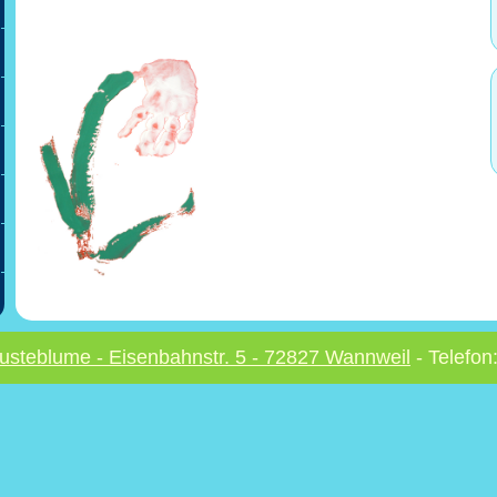
usteblume - Eisenbahnstr. 5 - 72827 Wannweil
- Telefon