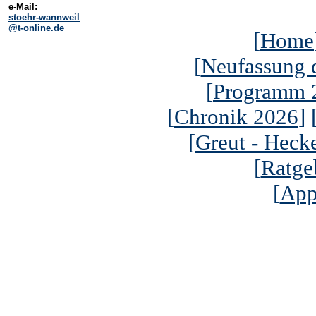
e-Mail:
stoehr-wannweil
@t-online.de
[
Home
[
Neufassung 
[
Programm 
[
Chronik 2026
] 
[
Greut - Heck
[
Ratge
[
App