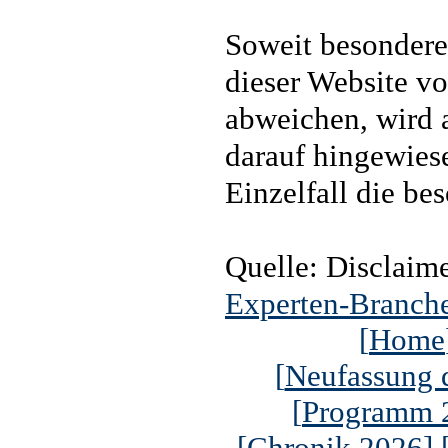
Soweit besondere
dieser Website v
abweichen, wird 
darauf hingewiese
Einzelfall die b
Quelle: Disclaim
Experten-Branch
[
Home
[
Neufassung 
[
Programm 
[
Chronik 2026
] 