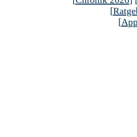
[
Ratge
[
App