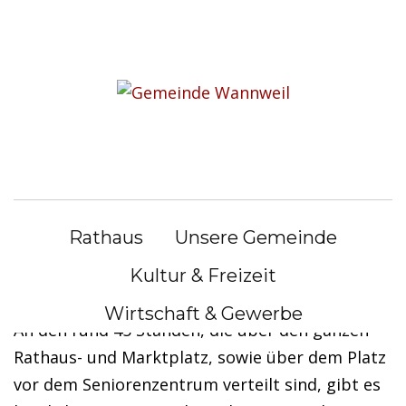
S
k
i
26. Wannweiler Oster- und
p
Künstlermarkt
t
o
c
26. Wannweiler Oster- und Künstlermarkt am
o
Samstag, 25. März 2023 von 12.00 bis 18.00 Uhr
n
Rathaus
Unsere Gemeinde
auf dem Rathausplatz
t
e
Kultur & Freizeit
n
Wirtschaft & Gewerbe
t
An den rund 45 Ständen, die über den ganzen
Rathaus- und Marktplatz, sowie über dem Platz
vor dem Seniorenzentrum verteilt sind, gibt es