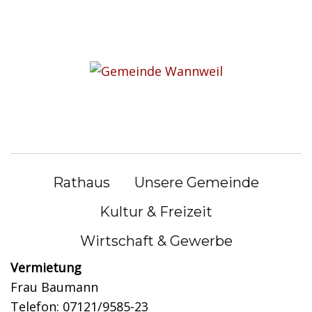
S
k
Sie befinden sich hier:
i
Unsere Gemeinde
|
Gemeindehaus
p
t
Gemeindehaus Wannweil
o
c
o
n
Gemeindehaus Wannweil
Rathaus
Unsere Gemeinde
t
e
Kultur & Freizeit
Einfahrtstraße 9, 72827 Wannweil
n
Telefon: 07121/5035-91
Wirtschaft & Gewerbe
t
Vermietung
Frau Baumann
Telefon: 07121/9585-23