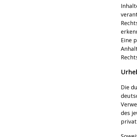
Inhalt
veran
Recht
erken
Eine p
Anhal
Recht
Urhe
Die du
deutsc
Verwe
des je
priva
Soweit