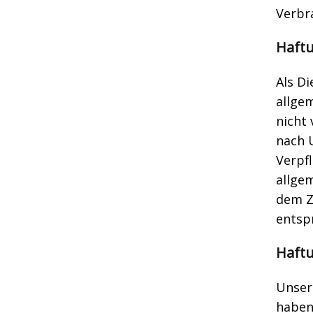
Verbr
Haftu
Als Di
allgem
nicht
nach U
Verpf
allgem
dem Z
entsp
Haftu
Unser 
haben