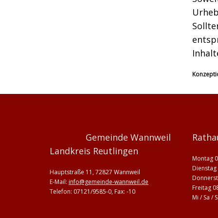
Urhebe
Sollt
entsp
Inhal
Konzepti
Gemeinde Wannweil
Ratha
Landkreis Reutlingen
Montag 0
Dienstag 
Hauptstraße 11, 72827 Wannweil
Donnerst
E-Mail:
info@gemeinde-wannweil.de
Freitag 0
Telefon: 07121/9585-0, Fax: -10
Mi / Sa /