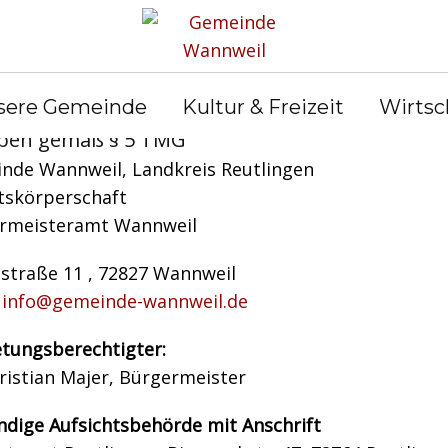
tenschutz
Sitemap
sere Gemeinde
Kultur & Freizeit
Wirtsc
aben gemäß § 5 TMG
nde Wannweil, Landkreis Reutlingen
tskörperschaft
rmeisteramt Wannweil
straße 11 , 72827 Wannweil
:
info@gemeinde-wannweil.de
etungsberechtigter:
ristian Majer, Bürgermeister
ndige Aufsichtsbehörde mit Anschrift