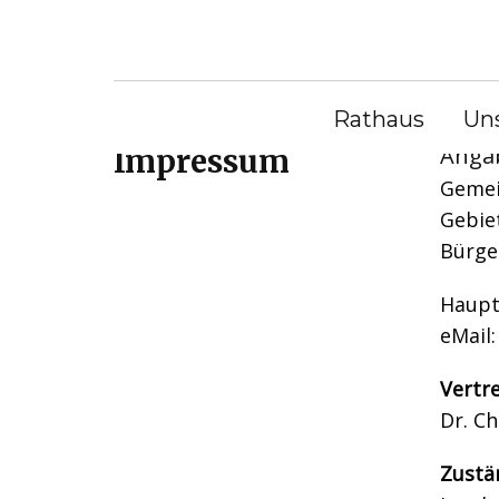
S
k
Sie befinden sich hier:
Da
i
Startseite
|
Impressum
p
Rathaus
Un
t
​Ang
Impressum
o
Gemei
c
Gebie
o
Bürge
n
t
Haupt
e
eMail
n
Vertr
t
Dr. Ch
Zustä