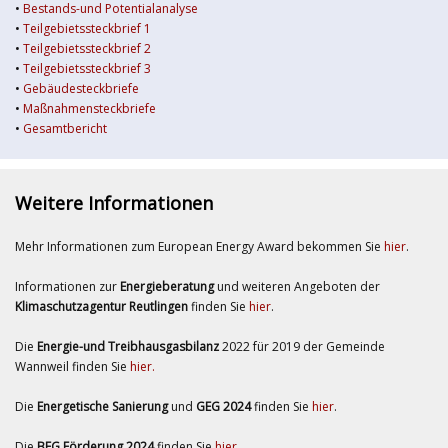
•
Bestands-und Potentialanalyse
•
Teilgebietssteckbrief 1
•
Teilgebietssteckbrief 2
•
Teilgebietssteckbrief 3
•
Gebäudesteckbriefe
•
Maßnahmensteckbriefe
•
Gesamtbericht
Weitere Informationen
Mehr Informationen zum European Energy Award bekommen Sie
hier
.
Informationen zur
Energieberatung
und weiteren Angeboten der
Klimaschutzagentur Reutlingen
finden Sie
hier
.
Die
Energie-und Treibhausgasbilanz
2022 für 2019 der Gemeinde
Wannweil finden Sie
hier.
Die
Energetische Sanierung
und
GEG 2024
finden Sie
hier
.
Die
BEG Förderung 2024
finden Sie
hier
.