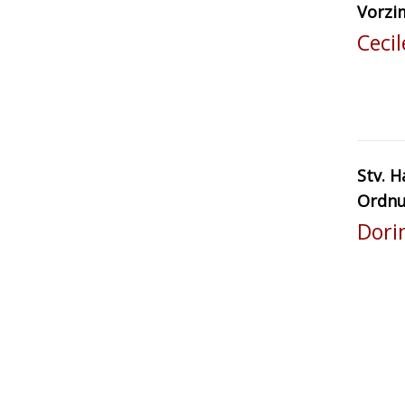
Vorzi
Ceci
Stv. H
Ordn
Dori