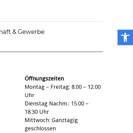
Gemeindebote
Bürgermeister
Gemeindebücherei
Stellenangebote
Open toolbar
haft & Gewerbe
Kummerkasten
Öffnungszeiten
Montag – Freitag: 8.00 – 12.00
Uhr
Dienstag Nachm.: 15.00 –
18.30 Uhr
Mittwoch: Ganztägig
geschlossen