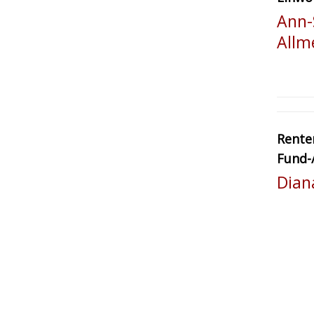
Ann-
Allm
Renten
Fund-
Dian