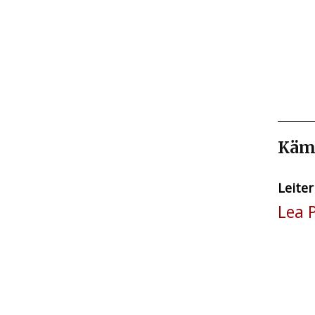
Kämm
Leiter
Lea 