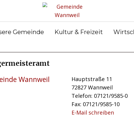
Aktuelles
Gemeinderat
Abfall & Entsorgung
& Abteilungen
Ortsrecht
Bekanntmachungen
sere Gemeinde
Kultur & Freizeit
Wirtsc
gerservice
Wahlen
Notdienste
germeisteramt
inde Wannweil
Hauptstraße 11
72827 Wannweil
Telefon: 07121/9585-0
Fax: 07121/9585-10
E-Mail schreiben