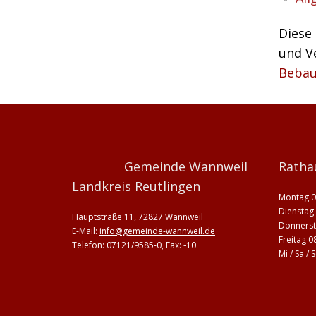
Diese
und V
Bebau
Gemeinde Wannweil
Ratha
Landkreis Reutlingen
Montag 0
Dienstag 
Hauptstraße 11, 72827 Wannweil
Donnerst
E-Mail:
info@gemeinde-wannweil.de
Freitag 0
Telefon: 07121/9585-0, Fax: -10
Mi / Sa /