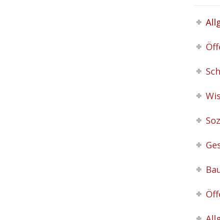
All
Öff
Sch
Wis
Soz
Ges
Bau
Öff
All