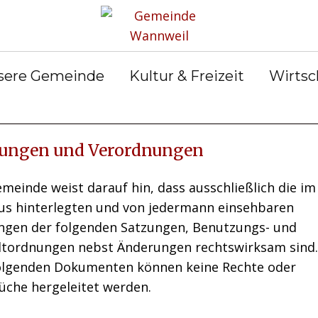
Aktuelles
Gemeinderat
Abfall & Entsorgung
& Abteilungen
Ortsrecht
Bekanntmachungen
sere Gemeinde
Kultur & Freizeit
Wirtsc
gerservice
Wahlen
Notdienste
ungen und Verordnungen
meinde weist darauf hin, dass ausschließlich die im
us hinterlegten und von jedermann einsehbaren
ngen der folgenden Satzungen, Benutzungs- und
ltordnungen nebst Änderungen rechtswirksam sind.
olgenden Dokumenten können keine Rechte oder
üche hergeleitet werden.