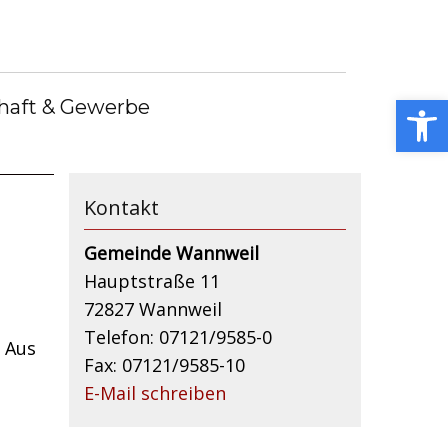
Gemeindebote
Bürgermeister
Gemeindebücherei
Stellenangebote
Open toolbar
haft & Gewerbe
Kummerkasten
Kontakt
Gemeinde Wannweil
Hauptstraße 11
72827 Wannweil
Telefon: 07121/9585-0
 Aus
Fax: 07121/9585-10
E-Mail schreiben