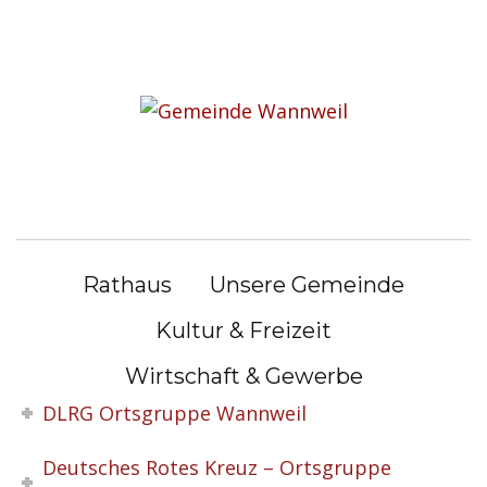
S
k
Sie befinden sich hier:
i
Kultur & Freizeit
|
Vereine
p
t
Vereine
o
c
o
Akkordeonclub „Quetschkommod“
n
Rathaus
Unsere Gemeinde
t
Café Vielfalt
e
Kultur & Freizeit
n
CDU-Ortsverband Wannweil
Wirtschaft & Gewerbe
t
DLRG Ortsgruppe Wannweil
Deutsches Rotes Kreuz – Ortsgruppe