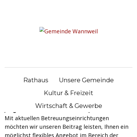
S
k
Sie befinden sich hier:
i
Unsere Gemeinde
|
Kinder & Jugendliche
p
t
Kinder & Jugendliche
o
c
o
Die
Gemeinde Wannweil
hat Ihnen
n
Rathaus
Unsere Gemeinde
t
viel zu bieten –
e
schulisch, sportlich, kulturell!
Kultur & Freizeit
n
Wirtschaft & Gewerbe
t
Junge Menschen verdienen Perspektiven
Mit aktuellen Betreuungseinrichtungen
möchten wir unseren Beitrag leisten, Ihnen ein
möglichst flexibles Angebot im Bereich der