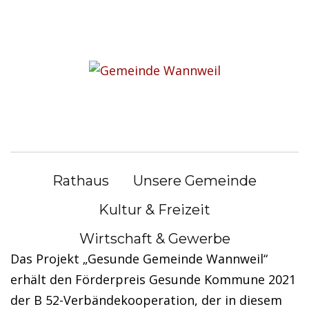
S
k
i
Förderpreis für „Gesunde
p
Gemeinde Wannweil“
t
o
c
Krankenkassen unterstützen Prävention und
o
Gesundheitsförderung vor Ort mit 5.200 €
n
Rathaus
Unsere Gemeinde
t
e
v.l.n.r. Bürgermeister Dr. Christian Majer, Uwe
Kultur & Freizeit
n
Holzmüller und Jonas Baier
Wirtschaft & Gewerbe
t
Das Projekt „Gesunde Gemeinde Wannweil“
erhält den Förderpreis Gesunde Kommune 2021
der B 52-Verbändekooperation, der in diesem