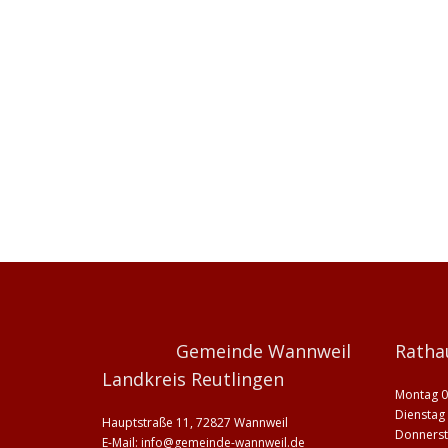
Gemeinde Wannweil
Ratha
Landkreis Reutlingen
Montag 0
Dienstag 
Hauptstraße 11, 72827 Wannweil
Donnerst
E-Mail:
info@gemeinde-wannweil.de