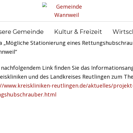
ntag, 4. Juli
findet um
19.00 Uhr im Gemeindehaus
,
sere Gemeinde
Kultur & Freizeit
Wirtsc
hrtstraße 9, eine Bürgerinformationsveranstaltung 
 „Mögliche Stationierung eines Rettungshubschrau
nnweil“
 nachfolgendem Link finden Sie das Informationsan
reiskliniken und des Landkreises Reutlingen zum Th
//www.kreiskliniken-reutlingen.de/aktuelles/projekt
ngshubschrauber.html