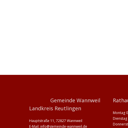
Gemeinde Wannweil
Ratha
Landkreis Reutlingen
Montag 0
Dienstag 
Hauptstraße 11, 72827 Wannweil
Donnerst
E-Mail:
info@gemeinde-wannweil.de