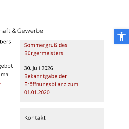
Nachrichtenarchiv
Open toolbar
haft & Gewerbe
zu dem
04. August 2026
bers
Sommergruß des
Bürgermeisters
gebot
30. Juli 2026
ema:
Bekanntgabe der
-
Eröffnungsbilanz zum
01.01.2020
Kontakt