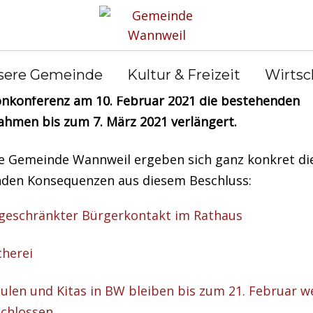
undeskanzlerin und die Regierungschefinnen und
sere Gemeinde
Kultur & Freizeit
Wirtsc
rungschefs der Länder haben im Rahmen einer
onkonferenz am 10. Februar 2021 die bestehenden
hmen bis zum 7. März 2021 verlängert.
ie Gemeinde Wannweil ergeben sich ganz konkret di
nden Konsequenzen aus diesem Beschluss:
geschränkter Bürgerkontakt im Rathaus
herei
ulen und Kitas in BW bleiben bis zum 21. Februar w
chlossen