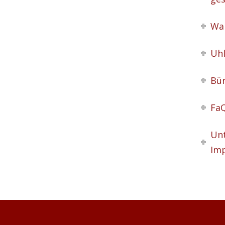
Wan
Uhl
Bür
FaQ
Unt
Im