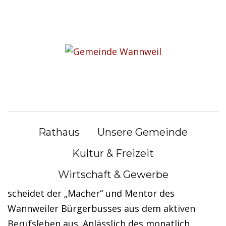
S
k
i
Das Bürgerbus-Team
p
verabschiedet Volker
t
o
Steinmaier
c
o
n
Das Bürgerbus-Team verabschiedet Volker
Rathaus
Unsere Gemeinde
t
Steinmaier
e
Kultur & Freizeit
n
Wirtschaft & Gewerbe
t
Mit dem Hauptamtsleiter Volker Steinmaier
scheidet der „Macher“ und Mentor des
Wannweiler Bürgerbusses aus dem aktiven
Berufsleben aus. Anlässlich des monatlich