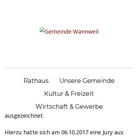
S
k
i
Wannweil bleibt „Gesunde
p
Gemeinde“
t
o
c
Einsatz zahlt sich aus – Wannweil
o
bleibt „Gesunde Gemeinde“
n
Rathaus
Unsere Gemeinde
t
Die Gemeinde Wannweil wurde im Jahr 2017 von
e
Kultur & Freizeit
der Kommunalen Gesundheitskonferenz des
n
Landkreises Reutlingen als „Gesunde Gemeinde“
Wirtschaft & Gewerbe
t
ausgezeichnet.
Hierzu hatte sich am 06.10.2017 eine Jury aus