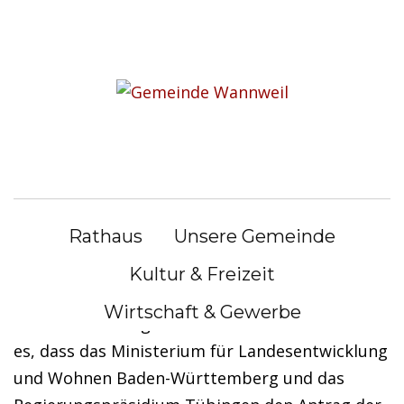
S
k
i
Fünfte Aufstockung für das
p
Sanierungsgebiet „Ortskern
t
o
2“ bewilligt
c
o
n
Rathaus
Unsere Gemeinde
t
Bereits seit 2013 werden im Sanierungsgebiet
e
„Ortskern 2“ in Wannweil von der Gemeinde und
Kultur & Freizeit
n
den privaten Eigentümern zahlreiche
Wirtschaft & Gewerbe
t
Maßnahmen umgesetzt. Umso erfreulicher ist
es, dass das Ministerium für Landesentwicklung
und Wohnen Baden-Württemberg und das