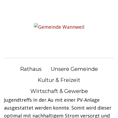
S
k
i
Gemeinde Wannweil erhält
p
Förderung
t
o
c
Gemeinde Wannweil erhält 2000 Euro Förderung
o
von der Jugendstiftung der Kreisparkasse
n
Rathaus
Unsere Gemeinde
Reutlingen
t
e
Kultur & Freizeit
Alle Beteiligten freuen sich sehr, dass durch die
n
Wirtschaft & Gewerbe
Förderung der Aufenthaltscontainer des
t
Jugendtreffs In der Au mit einer PV-Anlage
ausgestattet werden konnte. Somit wird dieser
optimal mit nachhaltigem Strom versorgt und