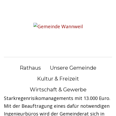
S
k
i
Gemeinde Wannweil erhält
p
Förderbescheid
t
o
c
Gemeinde Wannweil erhält Förderbescheid zur
o
Erstellung eines Starkregenrisikomanagements
n
Rathaus
Unsere Gemeinde
t
Tolle Neuigkeiten für uns alle. Das
e
Kultur & Freizeit
Regierungspräsidium Tübingen fördert die
n
Wirtschaft & Gewerbe
Gemeinde Wannweil bei der Erstellung eines
t
Starkregenrisikomanagements mit 13.000 Euro.
Mit der Beauftragung eines dafür notwendigen
Ingenieurbüros wird der Gemeinderat sich in