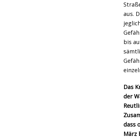
Straß
aus. D
jegli
Gefäh
bis au
sämtli
Gefäh
einzel
Das K
der W
Reutl
Zusam
dass 
März b