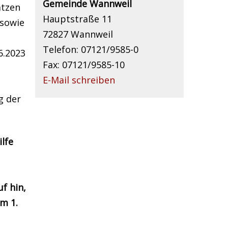
Gemeinde Wannweil
ätzen
Hauptstraße 11
 sowie
72827 Wannweil
Telefon: 07121/9585-0
6.2023
Fax: 07121/9585-10
E-Mail schreiben
g der
lfe
f hin,
m 1.