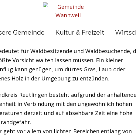
en aktuell hohen Temperaturen trocknen die Vegeta
sere Gemeinde
Kultur & Freizeit
Wirtsc
ie obere Bodenschicht im Wald rasch aus.
edeutet für Waldbesitzende und Waldbesuchende, 
ößte Vorsicht walten lassen müssen. Ein kleiner
nflug kann genügen, um dürres Gras, Laub oder
enes Holz in der Umgebung zu entzünden.
ndkreis Reutlingen besteht aufgrund der anhaltend
enheit in Verbindung mit den ungewöhnlich hohen
raturen derzeit und auf absehbare Zeit eine hohe
randgefahr.
 geht vor allem von lichten Bereichen entlang von