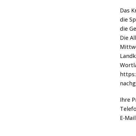
Das K
die Sp
die G
Die A
Mittwo
Landk
Wortl
https
nachg
Ihre P
Telefo
E-Mail