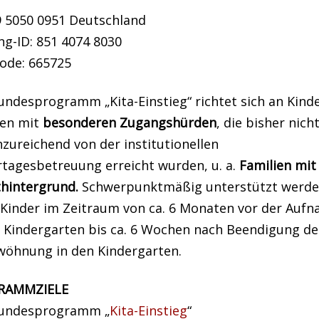
9 5050 0951 Deutschland
ng-ID: 851 4074 8030
ode: 665725
undesprogramm „Kita-Einstieg“ richtet sich an Kind
ien mit
besonderen Zugangshürden
, die bisher nich
zureichend von der institutionellen
rtagesbetreuung erreicht wurden, u. a.
Familien mit
thintergrund.
Schwerpunktmäßig unterstützt werd
 Kinder im Zeitraum von ca. 6 Monaten vor der Auf
n Kindergarten bis ca. 6 Wochen nach Beendigung de
wöhnung in den Kindergarten.
RAMMZIELE
undesprogramm „
Kita-Einstieg
“