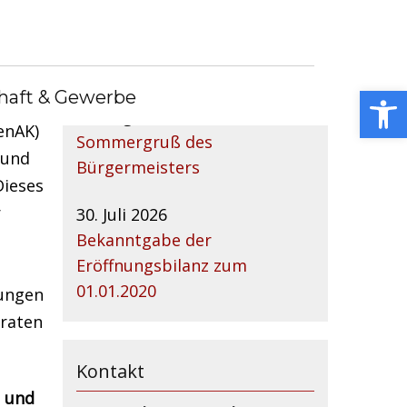
Nachrichtenarchiv
, dass
Open toolbar
haft & Gewerbe
mit
04. August 2026
enAK)
Sommergruß des
 und
Bürgermeisters
Dieses
r
30. Juli 2026
Bekanntgabe der
Eröffnungsbilanz zum
01.01.2020
tungen
eraten
Kontakt
g und