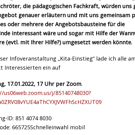
Schröter, die pädagogischen Fachkraft, würden uns 
ngebot genauer erläutern und mit uns gemeinsam p
nes oder mehrere der Angebotsbausteine für die
nde interessant wäre und sogar mit Hilfe der Wann
e (evtl. mit Ihrer Hilfe?) umgesetzt werden könnte.
ser Infoveranstaltung „Kita-Einstieg“ lade ich alle a
t Interessierten ein auf
g, 17.01.2022, 17 Uhr per Zoom
.
://us06web.zoom.us/j/85140748030?
a0ZRV08vYUE4aThCYXJVWFhScHZXUT09
ng-ID: 851 4074 8030
ode: 665725Schnelleinwahl mobil