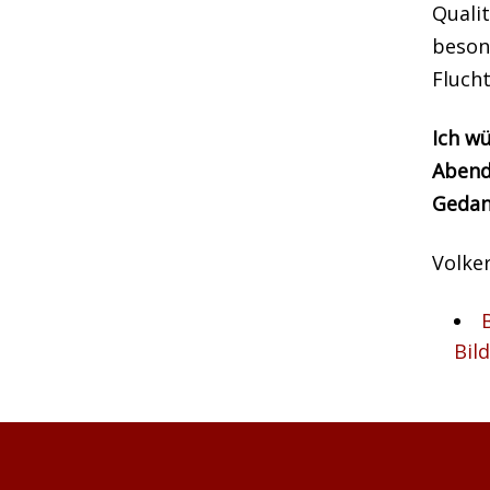
Qualit
beson
Fluch
Ich wü
Abend
Gedan
Volke
Bil