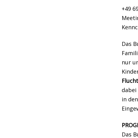
+49 6
Meeti
Kennc
Das B
Famil
nur un
Kinde
Fluch
dabei
in de
Einge
PROG
Das B