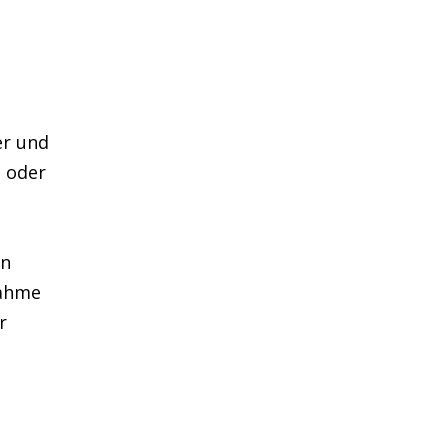
er und
t oder
en
nahme
r