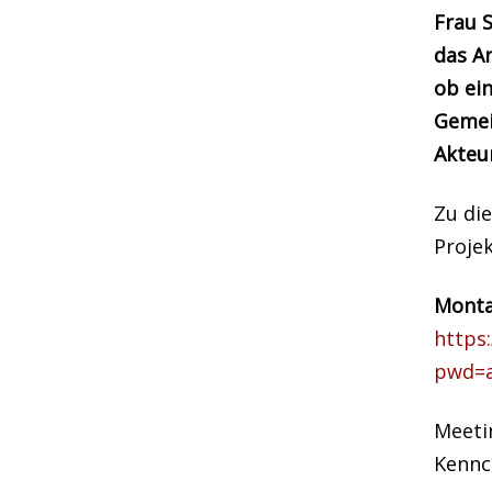
Frau 
das A
ob ei
Gemei
Akteur
Zu die
Projek
Monta
https
pwd=
Meeti
Kennc