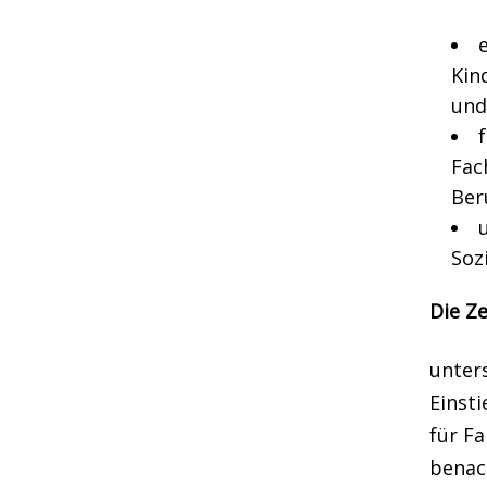
Kin
und
Fac
Ber
Soz
Die Ze
unter
Einsti
für F
benach