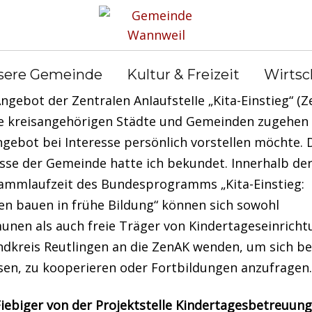
andratsamt Reutlingen hatte uns darüber informiert
sere Gemeinde
Kultur & Freizeit
Wirtsc
reis Reutlingen im Bundesprogramm „Kita-Einstieg“ 
gebot der Zentralen Anlaufstelle „Kita-Einstieg“ (Z
ie kreisangehörigen Städte und Gemeinden zugehen
gebot bei Interesse persönlich vorstellen möchte. 
esse der Gemeinde hatte ich bekundet. Innerhalb de
ammlaufzeit des Bundesprogramms „Kita-Einstieg:
en bauen in frühe Bildung“ können sich sowohl
nen als auch freie Träger von Kindertageseinrich
ndkreis Reutlingen an die ZenAK wenden, um sich b
ssen, zu kooperieren oder Fortbildungen anzufragen.
Fiebiger von der Projektstelle Kindertagesbetreuun