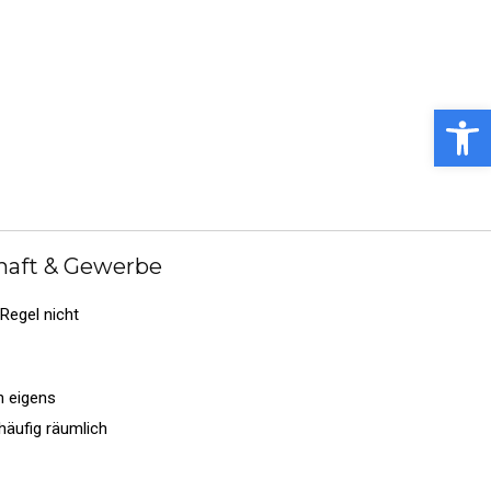
emeindebote
Bürgermeister
Kummerkasten
meindebücherei
Stellenangebote
Notdienste
Open toolbar
en
Ansprechpartner
gesehenen
haft & Gewerbe
s Baumes oder
Regel nicht
n eigens
häufig räumlich