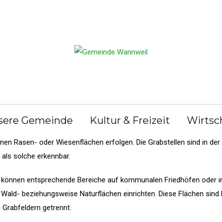
e
Gemeinderat
Bekanntmachungen
G
ngen
Ortsrecht
Abfall & Entsorgung
Ge
rbestattung beauftrag
bestattung werden die Aschen Verstorbener auf speziell hierfür vor
sere Gemeinde
Kultur & Freizeit
Wirtsc
esetzt. Dies kann in der Nähe eines Baumes, im Wurzelbereich eine
en Rasen- oder Wiesenflächen erfolgen. Die Grabstellen sind in der 
 als solche erkennbar.
r können entsprechende Bereiche auf kommunalen Friedhöfen oder i
ald- beziehungsweise Naturflächen einrichten. Diese Flächen sind 
 Grabfeldern getrennt.