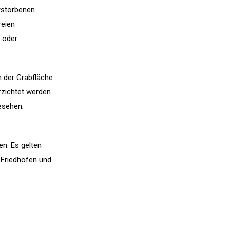
erstorbenen
reien
 oder
 der Grabfläche
zichtet werden.
gesehen
;
n. Es gelten
 Friedhöfen und