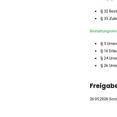
§ 32 Best
§ 35 Zulä
Bestattungsver
§ 5 Urnen
§ 16 Erla
§ 24 Urn
§ 26 Urne
Freigab
26.05.2026 Sozi