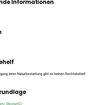
ende Informationen
e
ehelf
agung einer Naturbestattung gibt es keinen Rechtsbehelf.
rundlage
etz (BestattG)
: