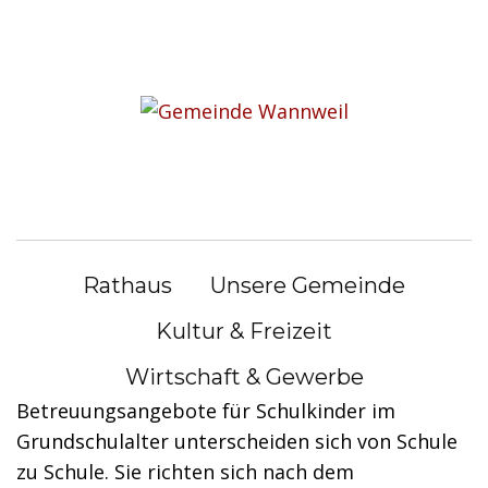
S
k
Sie befinden sich hier:
i
Rathaus
|
Bürgerservice
p
t
Bürgerservice
o
c
o
Betreuungsangebote für
n
Schulkinder (Grundschulalter) -
Rathaus
Unsere Gemeinde
t
e
Kind anmelden
Kultur & Freizeit
n
Wirtschaft & Gewerbe
Die den Schulbetrieb ergänzenden
t
Betreuungsangebote für Schulkinder im
Grundschulalter unterscheiden sich von Schule
zu Schule. Sie richten sich nach dem