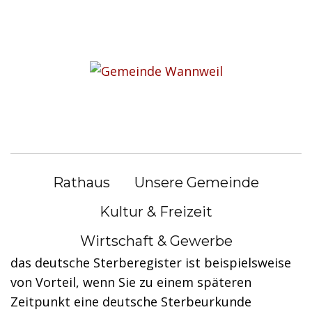
S
k
Sie befinden sich hier:
i
Rathaus
|
Bürgerservice
p
t
Bürgerservice
o
c
o
Sterbefall im Ausland - Aufnahme in
n
das deutsche Sterberegister
Rathaus
Unsere Gemeinde
t
e
beantragen
Kultur & Freizeit
n
Wirtschaft & Gewerbe
Die Aufnahme eines ausländischen Sterbefalls in
t
das deutsche Sterberegister ist beispielsweise
von Vorteil, wenn Sie zu einem späteren
Zeitpunkt eine deutsche Sterbeurkunde