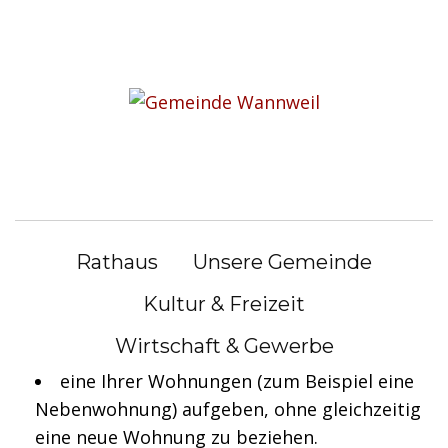
S
k
Sie befinden sich hier:
i
Rathaus
|
Bürgerservice
p
t
Bürgerservice
o
c
o
Wohnsitz abmelden
n
Rathaus
Unsere Gemeinde
t
Sie müssen sich bei der Meldebehörde
e
Kultur & Freizeit
abmelden, wenn Sie
n
Wirtschaft & Gewerbe
t
ins Ausland umziehen oder
eine Ihrer Wohnungen (zum Beispiel eine
Nebenwohnung) aufgeben, ohne gleichzeitig
eine neue Wohnung zu beziehen.