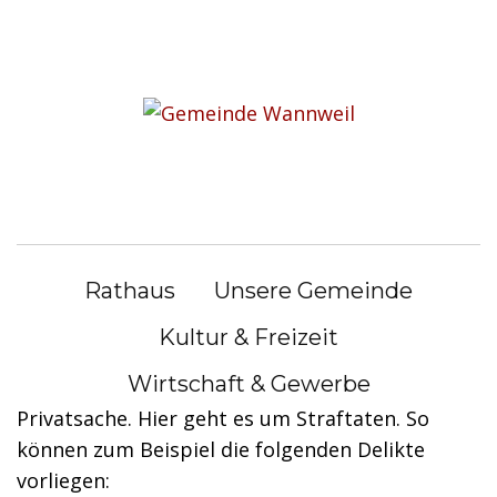
S
k
Sie befinden sich hier:
i
Rathaus
|
Bürgerservice
p
t
Bürgerservice
o
c
o
Häusliche Gewalt - Platzverweis,
n
Wohnungsverweis, Rückkehrverbot
Rathaus
Unsere Gemeinde
t
e
und Annäherungsverbot erwirken
Kultur & Freizeit
n
Wirtschaft & Gewerbe
Gewalt im häuslichen Bereich ist keine
t
Privatsache. Hier geht es um Straftaten. So
können zum Beispiel die folgenden Delikte
vorliegen: