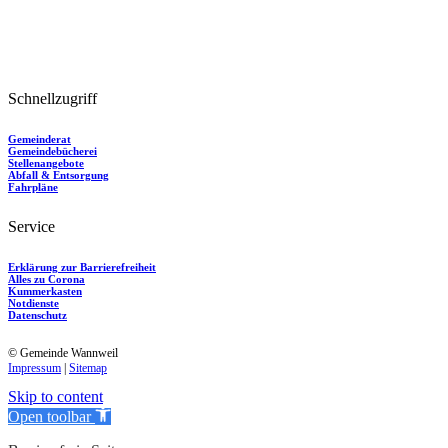
Montag 08:00–12:00
Dienstag 08:00–12:00, 15:00–18:30
Donnerstag 08:00–12:00
Freitag 08:00–12:00
Mi / Sa / So: Geschlossen
Schnellzugriff
Gemeinderat
Gemeindebücherei
Stellenangebote
Abfall & Entsorgung
Fahrpläne
Service
Erklärung zur Barrierefreiheit
Alles zu Corona
Kummerkasten
Notdienste
Datenschutz
© Gemeinde Wannweil
Impressum
|
Sitemap
Skip to content
Open toolbar