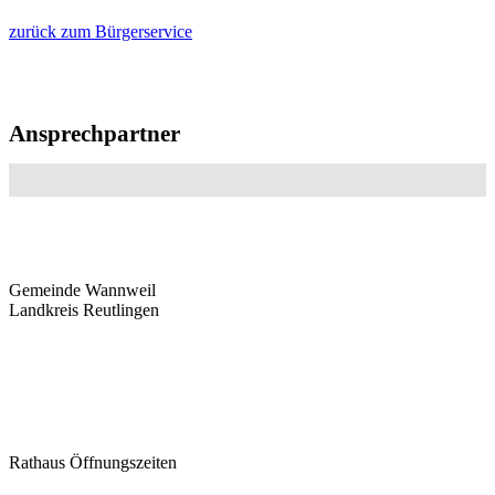
zurück zum Bürgerservice
Ansprechpartner
Gemeinde Wannweil
Landkreis Reutlingen
Hauptstraße 11, 72827 Wannweil
E-Mail:
info@gemeinde-wannweil.de
Telefon: 07121/9585-0, Fax: -10
Rathaus Öffnungszeiten