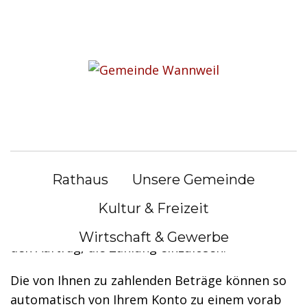
S
k
Sie befinden sich hier:
i
Rathaus
|
Bürgerservice
p
t
Bürgerservice
o
c
o
SEPA-Lastschriftmandat erteilen
n
Rathaus
Unsere Gemeinde
t
Mit der Erteilung des SEPA-Lastschriftmandats
e
Kultur & Freizeit
stimmen Sie dem Einzug einer fälligen Zahlung
n
zu und erteilen gleichzeitig Ihrem Kreditinstitut
Wirtschaft & Gewerbe
t
den Auftrag, die Zahlung einzulösen.
Die von Ihnen zu zahlenden Beträge können so
automatisch von Ihrem Konto zu einem vorab