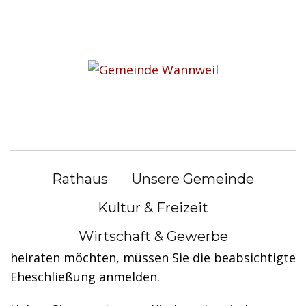
S
k
Sie befinden sich hier:
i
Rathaus
|
Bürgerservice
p
t
Bürgerservice
o
c
o
Eheschließung bei
n
sorgeberechtigten Partnern
Rathaus
Unsere Gemeinde
t
e
anmelden
Kultur & Freizeit
n
Wirtschaft & Gewerbe
Wenn Sie und Ihr Partner oder Ihre Partnerin
t
heiraten möchten, müssen Sie die beabsichtigte
Eheschließung anmelden.