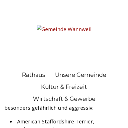
S
k
Sie befinden sich hier:
i
Rathaus
|
Bürgerservice
p
t
Bürgerservice
o
c
o
Widerlegung der vermuteten
n
Kampfhundeeigenschaft
Rathaus
Unsere Gemeinde
t
e
beantragen
Kultur & Freizeit
n
Wirtschaft & Gewerbe
Hunde der folgenden Rassen gelten als
t
besonders gefährlich und aggressiv:
American Staffordshire Terrier,