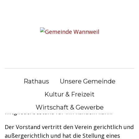
S
k
Sie befinden sich hier:
i
Bürgerservice
|
Lebenslagen
p
t
Lebenslagen
o
c
o
Organe eines Vereins
n
Rathaus
Unsere Gemeinde
t
Jeder Verein muss einen Vorstand haben. Als
e
Kultur & Freizeit
eigenständige Rechtspersönlichkeit benötigt er
n
ein Organ, das unabhängig von seinem
Wirtschaft & Gewerbe
t
Mitgliederbestand für ihn handeln kann.
Der Vorstand vertritt den Verein gerichtlich und
außergerichtlich und hat die Stellung eines