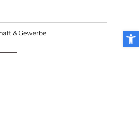
debote
Bürgermeister
Kummerkasten
debüch
Stellenangebote
Notdienste
ei
Open toolbar
haft & Gewerbe