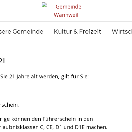
rservice
Gemeinderat
Bekanntmachun
Gemein
gen
ter &
Ortsrecht
Gemein
ilungen
Abfall &
er
sere Gemeinde
Kultur & Freizeit
Wirtsc
Entsorgung
21
ie 21 Jahre alt werden, gilt für Sie:
rschein:
hrige können den Führerschein in den
rlaubnisklassen C, CE, D1 und D1E machen.