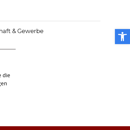
debote
Bürgermeister
Kummerkasten
debüch
Stellenangebote
Notdienste
ei
Open toolbar
haft & Gewerbe
 die
gen