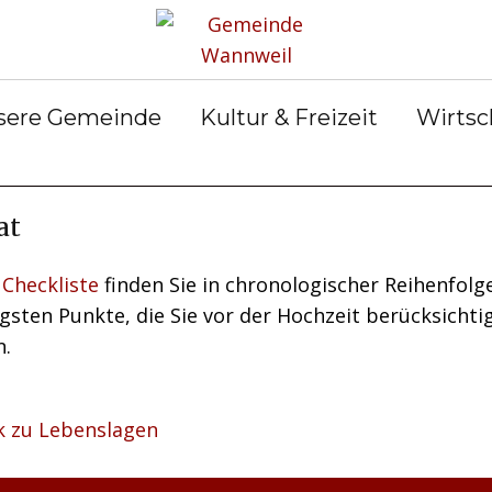
rservice
Gemeinderat
Bekanntmachun
Gemein
gen
ter &
Ortsrecht
Gemein
ilungen
Abfall &
er
sere Gemeinde
Kultur & Freizeit
Wirtsc
Entsorgung
at
r
Checkliste
finden Sie in chronologischer Reihenfolge
gsten Punkte, die Sie vor der Hochzeit berücksichti
n.
k zu Lebenslagen