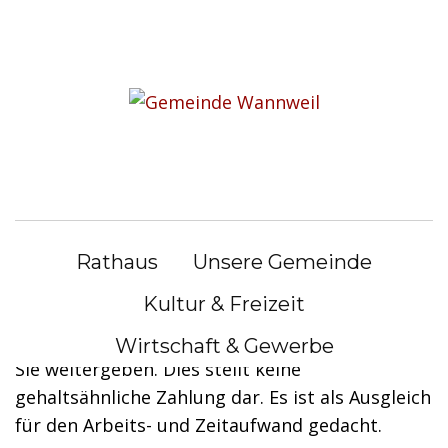
S
k
Sie befinden sich hier:
i
Bürgerservice
|
Lebenslagen
p
t
Lebenslagen
o
c
o
Ihre Absicherung als private
n
Pflegeperson
Rathaus
Unsere Gemeinde
t
e
Kultur & Freizeit
Pflegebedürftige können das Pflegegeld, das sie
n
von der Pflegekasse ausgezahlt bekommen, an
Wirtschaft & Gewerbe
t
Sie weitergeben. Dies stellt keine
gehaltsähnliche Zahlung dar. Es ist als Ausgleich
für den Arbeits- und Zeitaufwand gedacht.