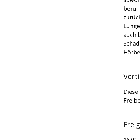
beruh
zurück
Lunge
auch b
Schäde
Hörbe
Vert
Diese
Freib
Frei
16.01