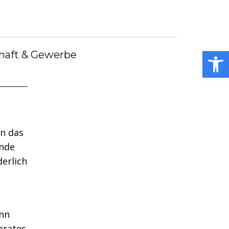
debote
Bürgermeister
Kummerkasten
debüch
Stellenangebote
Notdienste
ei
Open toolbar
haft & Gewerbe
n das
rnde
derlich
ann
arates