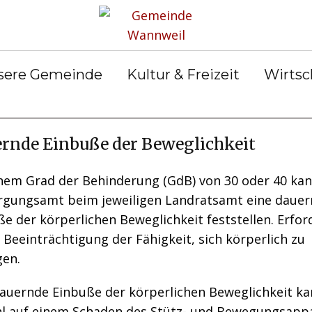
rservice
Gemeinderat
Bekanntmachun
Gemein
gen
ter &
Ortsrecht
Gemein
ilungen
Abfall &
er
sere Gemeinde
Kultur & Freizeit
Wirtsc
Entsorgung
rnde Einbuße der Beweglichkeit
inem Grad der Behinderung (GdB) von 30 oder 40 kan
rgungsamt beim jeweiligen Landratsamt eine daue
e der körperlichen Beweglichkeit feststellen. Erfor
e Beeinträchtigung der Fähigkeit, sich körperlich zu
en.
dauernde Einbuße der körperlichen Beweglichkeit k
l auf einem Schaden des Stütz- und Bewegungsapp