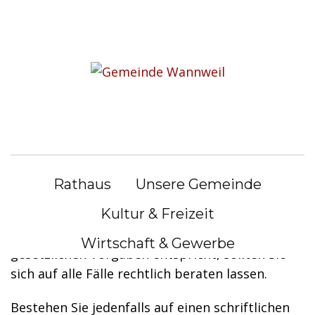
S
k
Sie befinden sich hier:
i
Bürgerservice
|
Lebenslagen
p
t
Lebenslagen
o
c
o
Mietvertrag
n
Rathaus
Unsere Gemeinde
t
Das Mietrecht für Wohnräume ist ein
e
Kultur & Freizeit
vielschichtiges Rechtsgebiet. Wenn Sie sich
n
unsicher sind, ob Ihr Mietvertrag den
Wirtschaft & Gewerbe
t
gesetzlichen Vorgaben entspricht, sollten Sie
sich auf alle Fälle rechtlich beraten lassen.
Bestehen Sie jedenfalls auf einen schriftlichen