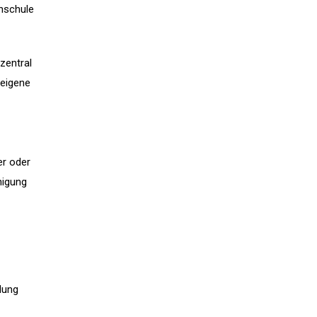
hschule
zentral
 eigene
er oder
higung
dung