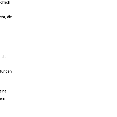
chlich
ht, die
 die
fungen
eine
ern