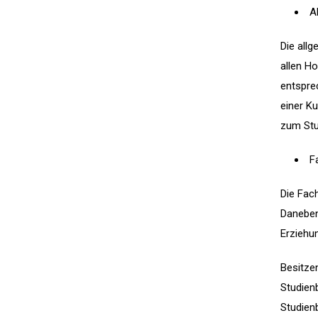
A
Die all
allen H
entspre
einer K
zum Stu
F
Die Fac
Daneben
Erziehu
Besitze
Studien
Studienb