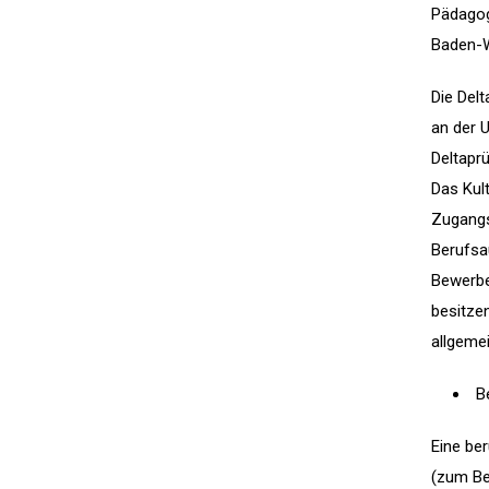
Pädagog
Baden-W
Die Del
an der 
Deltapr
Das Kul
Zugangs
Berufsa
Bewerbe
besitze
allgeme
Be
Eine ber
(zum Be