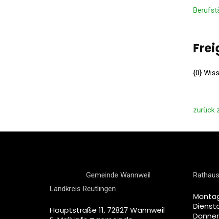
Berufst
Fre
{
0
}
Wiss
zurück 
Gemeinde Wannweil
Rathaus
Landkreis Reutlingen
Montag
Diensta
Hauptstraße 11, 72827 Wannweil
Donner