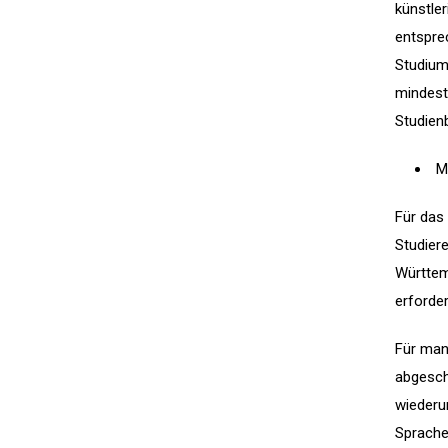
künstle
entspre
Studium 
mindest
Studienb
M
Für das
Studier
Württem
erforder
Für man
abgesch
wiederu
Sprache