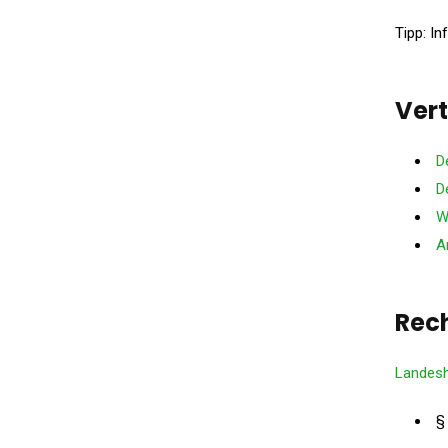
Tipp: In
Vert
D
D
W
A
Rec
Landesh
§