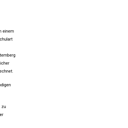
in einem
chulart
ttemberg
icher
echnet.
ndigen
e zu
er