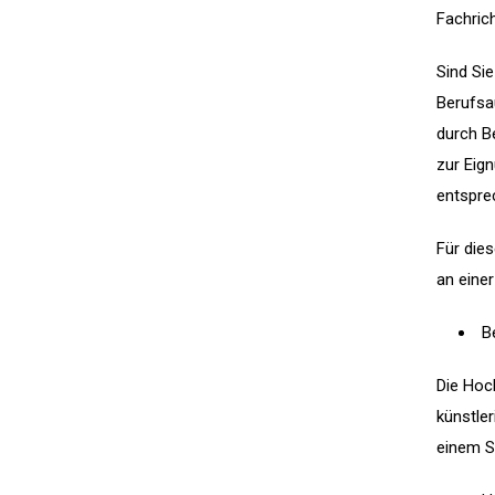
Fachric
Sind Sie
Berufsa
durch B
zur Eign
entspre
Für die
an eine
B
Die Hoc
künstle
einem S