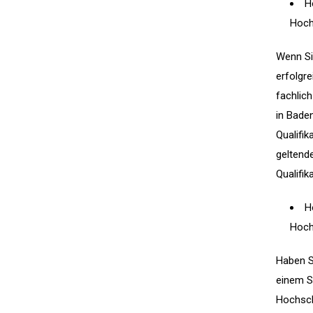
H
Hoch
Wenn Si
erfolgre
fachlic
in Bade
Qualifi
geltend
Qualifik
H
Hoch
Haben S
einem S
Hochsch