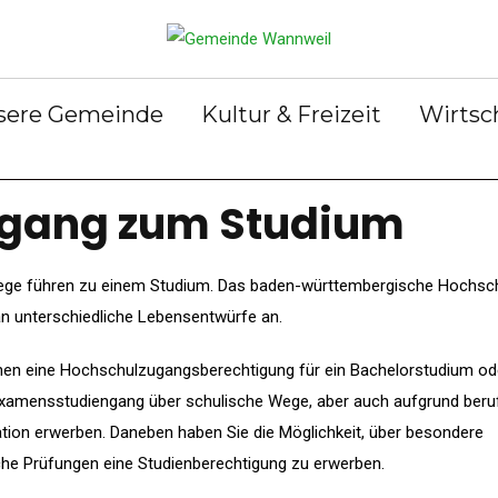
rservice
Gemeinderat
Bekanntmachun
Gemein
gen
ter &
Ortsrecht
Gemein
ilungen
Abfall &
er
sere Gemeinde
Kultur & Freizeit
Wirtsc
Entsorgung
gang zum Studium
ege führen zu einem Studium. Das baden-württembergische Hochsch
an unterschiedliche Lebensentwürfe an.
nen eine Hochschulzugangsberechtigung für ein Bachelorstudium od
xamensstudiengang über schulische Wege, aber auch aufgrund beruf
ation erwerben. Daneben haben Sie die Möglichkeit, über besondere
che Prüfungen eine Studienberechtigung zu erwerben.