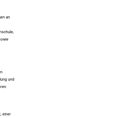
gen an
hschule,
sowie
n.
dung und
ren.
, einer