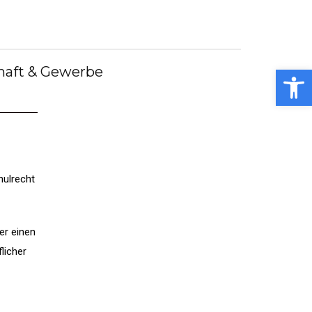
debote
Bürgermeister
Kummerkasten
debüch
Stellenangebote
Notdienste
ei
Open toolbar
haft & Gewerbe
ulrecht
er einen
licher