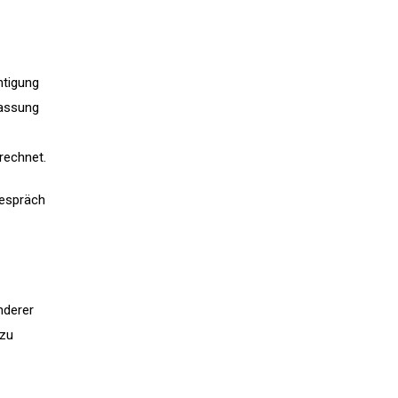
htigung
lassung
rechnet.
gespräch
nderer
 zu