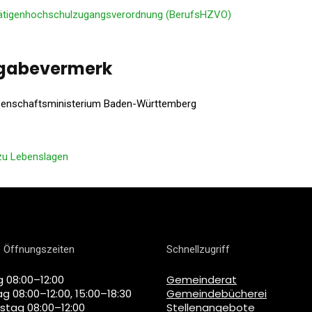
ätigenhochschulzugangsverordnung (BerufsHZVO)
igabevermerk
enschaftsministerium Baden-Württemberg
zu Lebenslagen
 Öffnungszeiten
Schnellzugriff
 08:00–12:00
Gemeinderat
g 08:00–12:00, 15:00–18:30
Gemeindebücherei
stag 08:00–12:00
Stellenangebote