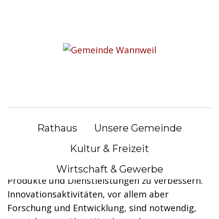
S
k
Sie befinden sich hier:
i
Bürgerservice
|
Lebenslagen
p
t
Lebenslagen
o
c
o
Innovation zur Behauptung am
n
Markt
Rathaus
Unsere Gemeinde
t
e
Kultur & Freizeit
Um ihre Wettbewerbsfähigkeit zu erhalten,
n
sind Unternehmen ständig gezwungen, ihre
Wirtschaft & Gewerbe
t
Produkte und Dienstleistungen zu verbessern.
Innovationsaktivitäten, vor allem aber
Forschung und Entwicklung, sind notwendig,