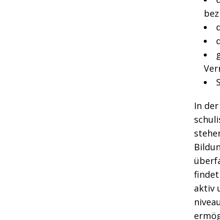
bez
d
Ver
In de
schul
stehe
Bildu
überf
findet
aktiv
nivea
ermögl