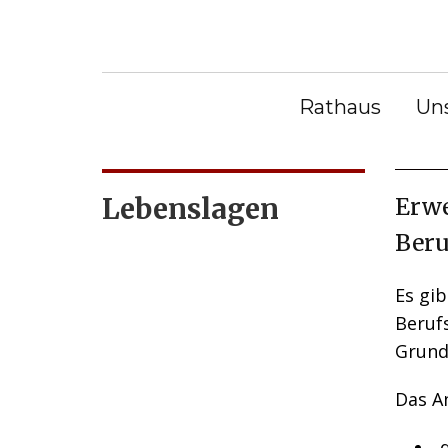
S
k
Sie befinden sich hier:
Bürge
i
Bürgerservice
|
Lebenslagen
Äm
p
Abte
Rathaus
Un
t
o
c
Lebenslagen
Erwe
o
n
Beru
t
e
Es gib
n
Beruf
t
Grund
Das A