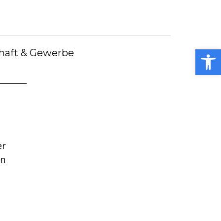
debote
Bürgermeister
Kummerkasten
debüch
Stellenangebote
Notdienste
ei
Open toolbar
haft & Gewerbe
er
en