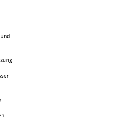
 und
tzung
ssen
r
en.