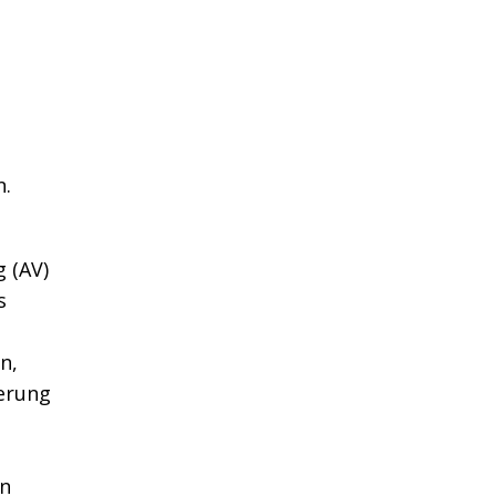
n.
 (AV)
s
n,
ierung
g
en