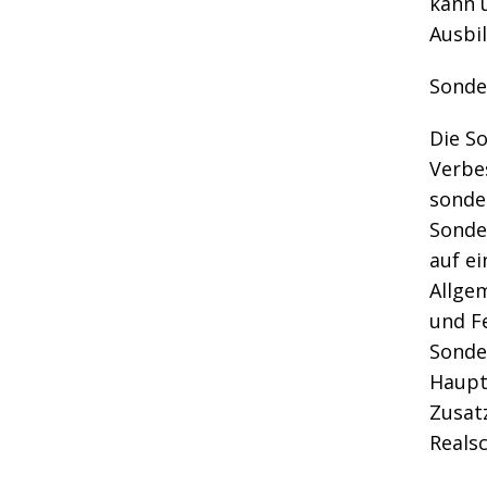
kann 
Ausbi
Sonde
Die S
Verbe
sonde
Sonde
auf ei
Allge
und F
Sonde
Haupt
Zusat
Reals