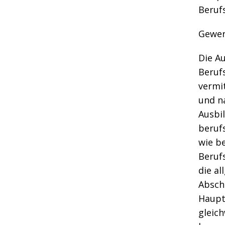
Berufs
Gewer
Die A
Berufs
vermi
und n
Ausbi
beruf
wie be
Beruf
die al
Absch
Haupt
gleic