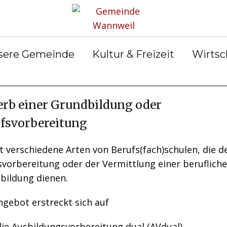
rservice
Gemeinderat
Bekanntmachun
Gemein
gen
ter &
Ortsrecht
Gemein
ilungen
Abfall &
er
sere Gemeinde
Kultur & Freizeit
Wirtsc
Entsorgung
rb einer Grundbildung oder
fsvorbereitung
t verschiedene Arten von Berufs(fach)schulen, die d
svorbereitung oder der Vermittlung einer beruflich
bildung dienen.
ngebot erstreckt sich auf
die Ausbildungsvorbereitung dual (AVdual)