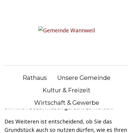
S
k
Sie befinden sich hier:
i
Bürgerservice
|
Lebenslagen
p
t
Lebenslagen
o
c
o
Auswahl des Grundstücks
n
Rathaus
Unsere Gemeinde
t
Bei der Auswahl des Grundstückes sollten Sie
e
Kultur & Freizeit
sich zunächst überlegen, welche Kriterien (z.B.
n
Größe, Lage, Infrastruktur) es erfüllen muss,
Wirtschaft & Gewerbe
t
um Ihren Bedürfnissen gerecht zu werden.
Des Weiteren ist entscheidend, ob Sie das
Grundstück auch so nutzen dürfen, wie es Ihren