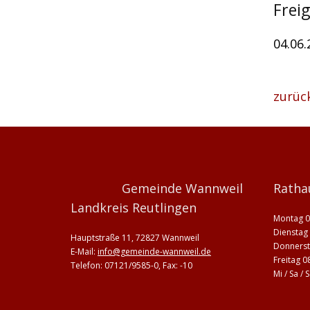
Frei
04.06
zurüc
Gemeinde Wannweil
Ratha
Landkreis Reutlingen
Montag 0
Dienstag 
Hauptstraße 11, 72827 Wannweil
Donnerst
E-Mail:
info@gemeinde-wannweil.de
Freitag 0
Telefon: 07121/9585-0, Fax: -10
Mi / Sa /