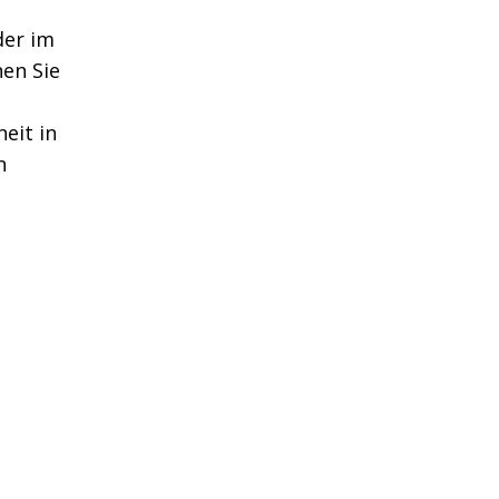
der im
en Sie
eit in
n