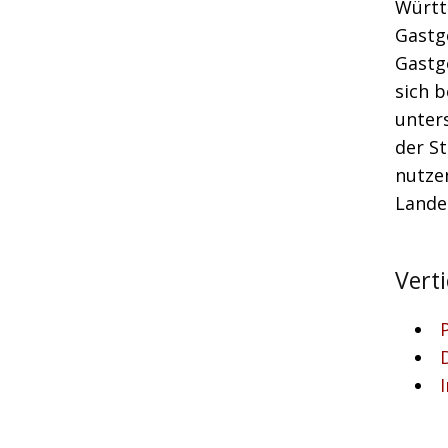
Württ
Gastg
Gastg
sich b
unters
der St
nutze
Lande
Vert