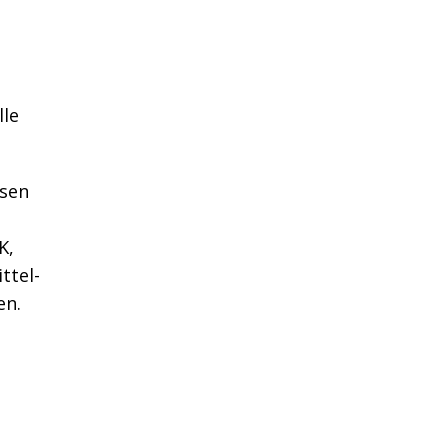
lle
sen
K,
ttel-
en.