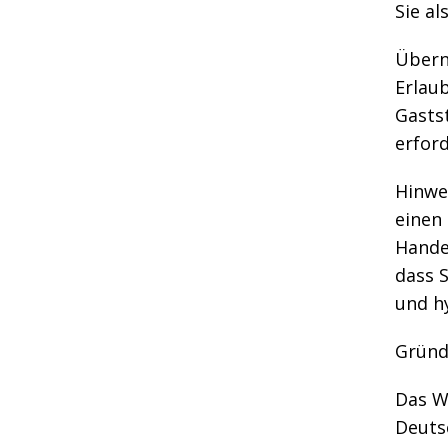
Sie al
Übern
Erlau
Gastst
erfor
Hinwe
einen
Hande
dass S
und h
Gründ
Das W
Deuts