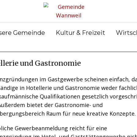
rservice
Gemeinderat
Bekanntmachun
Gemein
gen
ter &
Ortsrecht
Gemein
ilungen
Abfall &
er
sere Gemeinde
Kultur & Freizeit
Wirtsc
Entsorgung
llerie und Gastronomie
enzgründungen im Gastgewerbe scheinen einfach, da
tändige in Hotellerie und Gastronomie weder fachlic
kaufmännische Qualifikationen gesetzlich vorgeschr
 Außerdem bietet der Gastronomie- und
bergungsbereich Raum für neue kreative Konzepte.
bliche Gewerbeanmeldung reicht für eine
enzgründung im Hotel- und Gaststättengewerbe nich