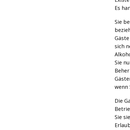
Es han
Sie be
bezieh
Gäste 
sich 
Alkoho
Sie nu
Beher
Gästen
wenn 
Die G
Betri
Sie si
Erlaub