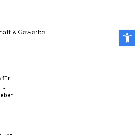
debote
Bürgermeister
Kummerkasten
debüch
Stellenangebote
Notdienste
ei
Open toolbar
haft & Gewerbe
 für
he
ieben
t aus.