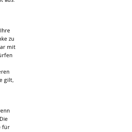
Ihre
nke zu
ar mit
ürfen
eren
 gilt,
wenn
Die
 für