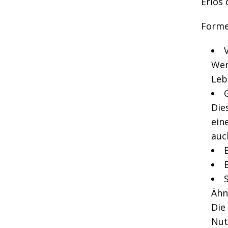
Erlös 
Forme
Wer
Leb
Die
ein
auc
Ähn
Die
Nut