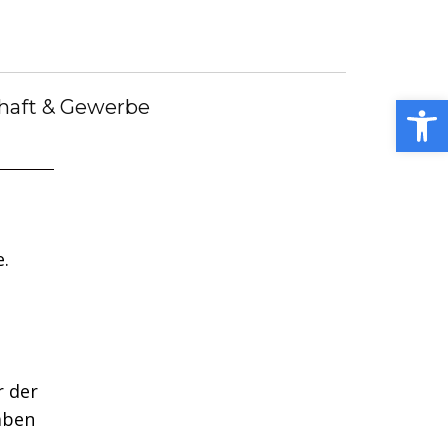
debote
Bürgermeister
Kummerkasten
debüch
Stellenangebote
Notdienste
ei
Open toolbar
haft & Gewerbe
.
 der
aben