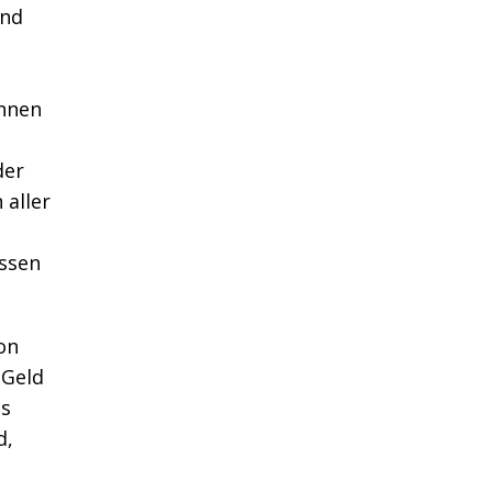
und
önnen
der
aller
üssen
on
 Geld
es
d,