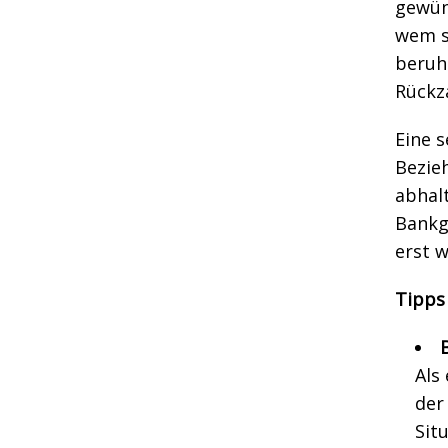
gewün
wem si
beruh
Rückz
Eine s
Bezieh
abhal
Bankg
erst 
Tipps
Als
der
Sit