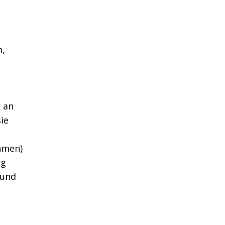
h,
 an
ie
hmen)
rg
 und