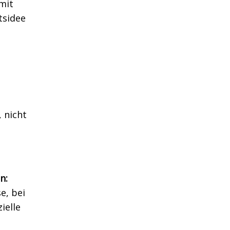
mit
tsidee
.
 nicht
n:
e, bei
ielle