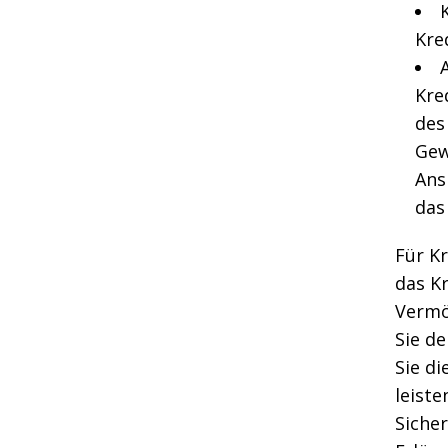
Kre
Kre
des
Gew
Ans
das
Für Kr
das Kr
Vermö
Sie de
Sie di
leiste
Sicher