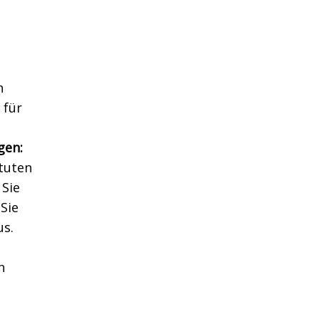
n
 für
gen:
tuten
 Sie
Sie
us.
n