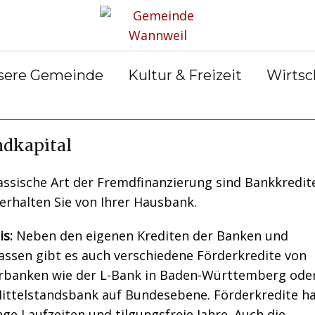
rservice
Gemeinderat
Bekanntmachun
Gemein
gen
ter &
Ortsrecht
Gemein
ilungen
Abfall &
er
sere Gemeinde
Kultur & Freizeit
Wirtsc
Entsorgung
dkapital
assische Art der Fremdfinanzierung sind Bankkredite
erhalten Sie von Ihrer Hausbank.
s:
Neben den eigenen Krediten der Banken und
assen gibt es auch verschiedene Förderkredite von
rbanken wie der L-Bank in Baden-Württemberg oder
ittelstandsbank auf Bundesebene. Förderkredite h
nge Laufzeiten und tilgungsfreie Jahre. Auch die