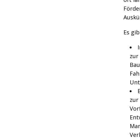
Förder
Auskün
Es gib
I
zur
Bau
Fah
Unt
zur
Vor
Ent
Mar
Ver