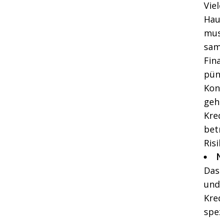
Vie
Hau
mus
sam
Fin
pün
Kon
geh
Kre
bet
Ris
Das
und
Kre
spe