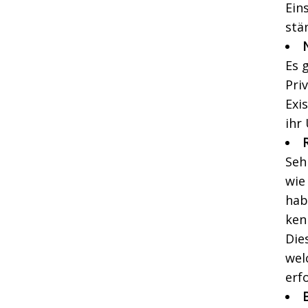
Ein
stä
Es g
Pri
Exi
ihr
Seh
wie
hab
ken
Die
wel
erf