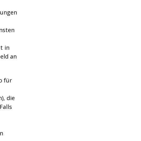
lungen
nsten
t in
eld an
o für
), die
Falls
en