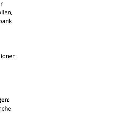
r
llen,
sbank
tionen
en:
anche